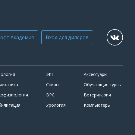
офт Академия
Вход для дилеров
иология
ЭКГ
Аксессуары
механика
Спиро
Обучающие курсы
хофизиология
ВРС
Ветеринария
билитация
Урология
Компьютеры