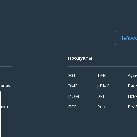
Нейрос
Продукты
ЭЭГ
ТМС
Ауд
вания
ЭМГ
рПМС
Био
ИОМ
ЭРГ
Пси
овка
ПСГ
Рео
Реа