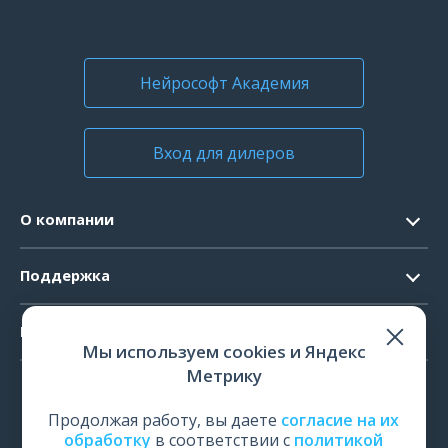
Нейрософт Академия
Вход для дилеров
О компании
Контакты
Поддержка
Официальные документы
Запрос ПО
Продукты
Новости
Мы используем cookies и Яндекс
Системные требования
Мероприятия
Метрику
ЭЭГ
Ремонт
Карьера
ЭМГ
Продолжая работу, вы даете
согласие на их
Поверка и калибровка
обработку
в соответствии с
политикой