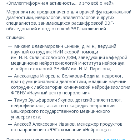
«Эпилептиформная активность… и это всё о ней».
О компании
Мероприятие предназначено для врачей функциональной
диагностики, неврологов, эпилептологов и других
Карьера
специалистов, занимающихся расшифровкой ЭЭГ-
обследований и подготовкой ЭЭГ-заключений.
Спикеры:
Михаил Владимирович Синкин, д. м. н., ведущий
научный сотрудник НИИ скорой помощи
им. Н. В. Склифосовского ДЗМ, заведующий кафедрой
медицинских нейротехнологий Института нейронаук
и нейротехнологий РНИМУ им. Н. И. Пирогова;
Александра Игоревна Белякова-Бодина, невролог,
врач функциональной диагностики, младший научный
сотрудник лаборатории клинической нейрофизиологии
ФГБНУ «Научный центр неврологии»;
Тимур Зульфарович Якупов, детский эпилептолог,
нейрофизиолог, ассистент кафедры неврологии
Башкирского государственного медицинского
университета;
Алексей Алексеевич Иванов, менеджер продуктов
по направлению «ЭЭГ» компании «Нейрософт».
Программу мероприятия можно посмотреть
по ссылке
.