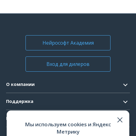
Нейрософт Академия
Вход для дилеров
О компании
Контакты
Поддержка
Официальные документы
Запрос ПО
Продукты
Новости
Мы используем cookies и Яндекс
Системные требования
Мероприятия
Метрику
ЭЭГ