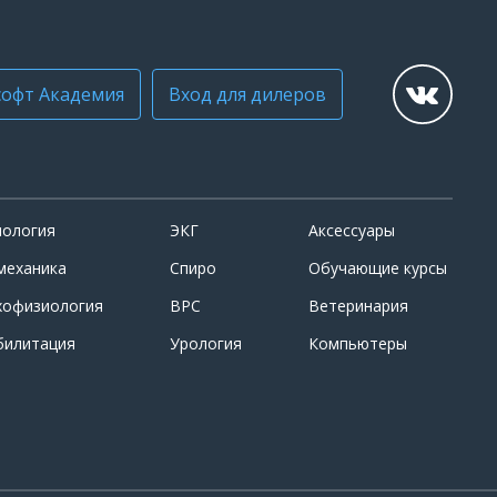
офт Академия
Вход для дилеров
иология
ЭКГ
Аксессуары
механика
Спиро
Обучающие курсы
хофизиология
ВРС
Ветеринария
билитация
Урология
Компьютеры