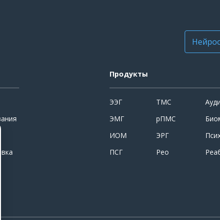
Нейрос
Продукты
ЭЭГ
ТМС
Ауд
вания
ЭМГ
рПМС
Био
ИОМ
ЭРГ
Пси
овка
ПСГ
Рео
Реа