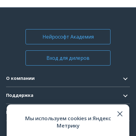
Нейрософт Академия
Вход для дилеров
О компании
Контакты
Поддержка
Официальные документы
Запрос ПО
Продукты
Новости
Мы используем cookies и Яндекс
Системные требования
Мероприятия
Метрику
ЭЭГ
Ремонт
Карьера