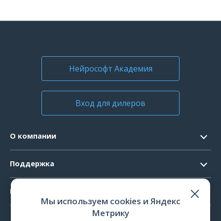
Нейрософт Академия
Вход для дилеров
О компании
Контакты
Поддержка
Официальные документы
Запрос ПО
Продукты
Новости
Мы используем cookies и Яндекс
Системные требования
Мероприятия
Метрику
ЭЭГ