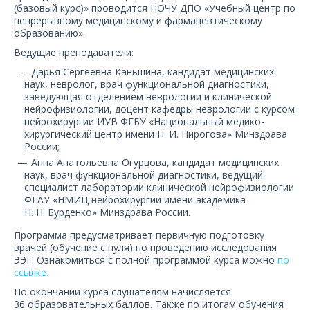
О компании
(базовый курс)» проводится НОЧУ ДПО «Учебный центр по
непрерывному медицинскому и фармацевтическому
образованию».
Карьера
Ведущие преподаватели:
Дарья Сергеевна Каньшина, кандидат медицинских
наук, невролог, врач функциональной диагностики,
заведующая отделением неврологии и клинической
нейрофизиологии, доцент кафедры неврологии с курсом
нейрохирургии ИУВ ФГБУ «Национальный медико-
хирургический центр имени Н. И. Пирогова» Минздрава
России;
Анна Анатольевна Огурцова, кандидат медицинских
наук, врач функциональной диагностики, ведущий
специалист лаборатории клинической нейрофизиологии
ФГАУ «НМИЦ нейрохирургии имени академика
Н. Н. Бурденко» Минздрава России.
Программа предусматривает первичную подготовку
врачей (обучение с нуля) по проведению исследования
ЭЭГ. Ознакомиться с полной программой курса можно
по
ссылке.
По окончании курса слушателям начисляется
36 образовательных баллов. Также по итогам обучения