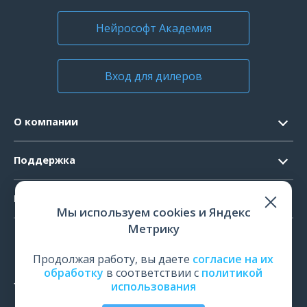
Нейрософт Академия
Вход для дилеров
О компании
Контакты
Поддержка
Официальные документы
Запрос ПО
Продукты
Новости
Мы используем cookies и Яндекс
Системные требования
Мероприятия
Метрику
ЭЭГ
Ремонт
Карьера
ЭМГ
Продолжая работу, вы даете
согласие на их
Поверка и калибровка
обработку
в соответствии с
политикой
ИОМ
использования
Оценить работу
ПСГ