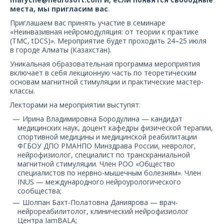
О компании
места, мы пригласим вас
.
Приглашаем вас принять участие в семинаре
Карьера
«Неинвазивная нейромодуляция: от теории к практике
(ТМС, tDCS)». Мероприятие будет проходить 24–25 июля
в городе Алматы (Казахстан).
Уникальная образовательная программа мероприятия
включает в себя лекционную часть по теоретическим
основам магнитной стимуляции и практические мастер-
классы.
Лекторами на мероприятии выступят:
Ирина Владимировна Бородулина — кандидат
медицинских наук, доцент кафедры физической терапии,
спортивной медицины и медицинской реабилитации
ФГБОУ ДПО РМАНПО Минздрава России, невролог,
нейрофизиолог, специалист по транскраниальной
магнитной стимуляции. Член РОО «Общество
специалистов по нервно-мышечным болезням». Член
INUS — международного нейроурологического
сообщества;
Шолпан Бахт-Полатовна Даниярова — врач-
нейрореабилитолог, клинический нейрофизиолог
Центра IamBALA;