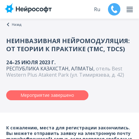
Ru
Назад
En
НЕИНВАЗИВНАЯ НЕЙРОМОДУЛЯЦИЯ:
ОТ ТЕОРИИ К ПРАКТИКЕ (ТМС, TDCS)
Продукты
24–25 ИЮЛЯ 2023 Г.
Поддержка
РЕСПУБЛИКА КАЗАХСТАН, АЛМАТЫ,
отель Best
Western Plus Atakent Park (ул. Тимирязева, д. 42)
Контакты
Мероприятие завершено
Мероприятия
Обучение
Дилеры
К сожалению, места для регистрации закончились.
Вы можете отправить заявку на электронную почту
maryche@neurosoft.com и, если появятся свободные