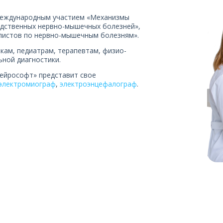
 международным участием «Механизмы
едственных нервно-мышечных болезней»,
листов по нервно-мышечным болезням».
кам, педиатрам, терапевтам, физио-
ной диагностики.
Нейрософт» представит свое
электромиограф
,
электроэнцефалограф
.