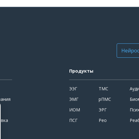
Нейрос
Продукты
ЭЭГ
ТМС
Ауд
вания
ЭМГ
рПМС
Био
ИОМ
ЭРГ
Пси
овка
ПСГ
Рео
Реа