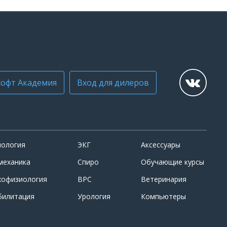
офт Академия
Вход для дилеров
иология
ЭКГ
Аксессуары
механика
Спиро
Обучающие курсы
хофизиология
ВРС
Ветеринария
билитация
Урология
Компьютеры