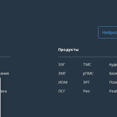
Нейрос
Продукты
ЭЭГ
ТМС
Ауд
вания
ЭМГ
рПМС
Био
ИОМ
ЭРГ
Пси
овка
ПСГ
Рео
Реа