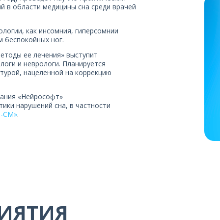
й в области медицины сна среди врачей
логии, как инсомния, гиперсомнии
м беспокойных ног.
методы ее лечения» выступит
логи и неврологи. Планируется
турой, нацеленной на коррекцию
пания «Нейрософт»
тики нарушений сна, в частности
р-СМ»
.
ИЯТИЯ