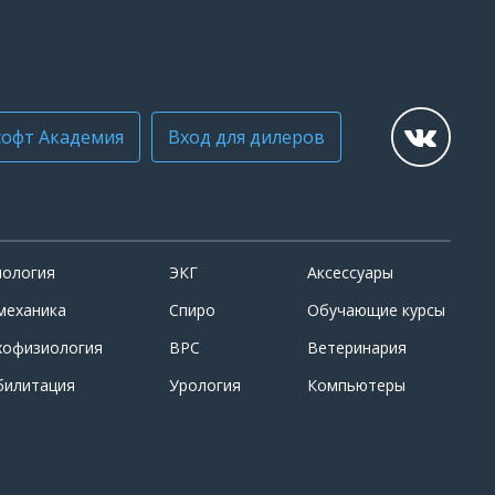
офт Академия
Вход для дилеров
иология
ЭКГ
Аксессуары
механика
Спиро
Обучающие курсы
хофизиология
ВРС
Ветеринария
билитация
Урология
Компьютеры