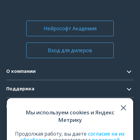
Нейрософт Академия
Вход для дилеров
О компании
Контакты
Поддержка
Официальные документы
Запрос ПО
Продукты
Новости
Мы используем cookies и Яндекс
Системные требования
Мероприятия
Метрику
ЭЭГ
Ремонт
Карьера
ЭМГ
Продолжая работу, вы даете
согласие на их
Поверка и калибровка