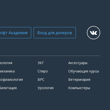
офт Академия
Вход для дилеров
иология
ЭКГ
Аксессуары
механика
Спиро
Обучающие курсы
хофизиология
ВРС
Ветеринария
билитация
Урология
Компьютеры