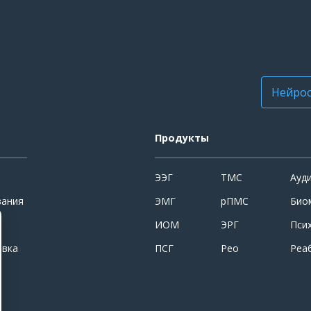
Нейрос
Продукты
ЭЭГ
ТМС
Ауд
вания
ЭМГ
рПМС
Био
ИОМ
ЭРГ
Пси
овка
ПСГ
Рео
Реа