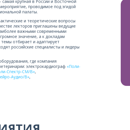
 самая крупная в России и Восточной
мероприятие, проводимое под эгидой
иональной палаты.
актические и теоретические вопросы
честве лекторов приглашены ведущие
 наиболее важными современными
громное значение, а к докладам
 темы отбирает и адаптирует
ходят российские специалисты и лидеры
оборудования, где компания
ветеринарии: электрокардиограф
«Поли-
ли-Спектр-СМ/В»
,
ейро-Аудио/В»
,
ИЯТИЯ