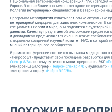
Национальная ветеринарная конференция (NVC) сегодня —
Европе. Это наиболее значимое ежегодное ветеринарное 
Коллегии ветеринарных специалистов и Ветеринарной нац
Программа мероприятия охватывает самые актуальные пр
ветеринарной медицины для животных-компаньонов. В ка
специалисты России и мира, они поделятся с аудиторией
данными. Качеству предлагаемой информации придается о
и докладчикам предъявляются очень высокие требования:
специально созданный научный комитет NVC, в который в
мнений ветеринарного сообщества.
В рамках конференции состоится выставка медицинского 
«Нейрософт» представит свои последние разработки для 
Спектр-8/В»
, систему суточного мониторирования ЭКГ
«По
электроэнцефалограф
«Нейрон-Спектр-1/В»
, аудиометр
«Н
электроретинограф
«Нейро-ЭРГ/В»
.
ПОХОЖИЕ МЕРОПР