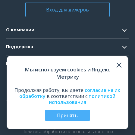
Вход для дилеров
О компании
Контакты
Поддержка
Официальные документы
Запрос ПО
Продукты
Новости
Мы используем cookies и Яндекс
Системные требования
Мероприятия
Метрику
ЭЭГ
Ремонт
Карьера
ЭМГ
Продолжая работу, вы даете
согласие на их
Поверка и калибровка
обработку
в соответствии с
политикой
ИОМ
использования
Оценить работу
ПСГ
Обучение
Принять
ТМС
© Все права защищены | ООО «Нейрософт», Иваново,
Россия, 2026
рПМС
Политика обработки персональных данных