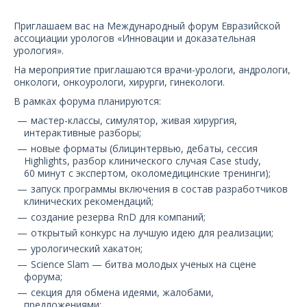
О компании
Приглашаем вас на Международный форум Евразийской
ассоциации урологов «Инновации и доказательная
Карьера
урология».
На мероприятие приглашаются врачи-урологи, андрологи,
онкологи, онкоурологи, хирурги, гинекологи.
В рамках форума планируются:
мастер-классы, симулятор, живая хирургия,
интерактивные разборы;
новые форматы (блицинтервью, дебаты, сессия
Highlights, разбор клинического случая Case study,
60 минут с экспертом, околомедицинские тренинги);
запуск программы включения в состав разработчиков
клинических рекомендаций;
создание резерва RnD для компаний;
открытый конкурс на лучшую идею для реализации;
урологический хакатон;
Science Slam — битва молодых ученых на сцене
форума;
секция для обмена идеями, жалобами,
предложениями;