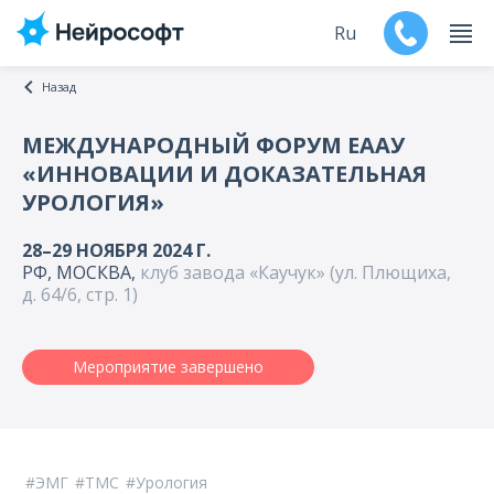
Ru
Назад
En
МЕЖДУНАРОДНЫЙ ФОРУМ ЕААУ
«ИННОВАЦИИ И ДОКАЗАТЕЛЬНАЯ
Продукты
УРОЛОГИЯ»
Поддержка
28–29 НОЯБРЯ 2024 Г.
РФ, МОСКВА,
клуб завода «Каучук» (ул. Плющиха,
Контакты
д. 64/6, стр. 1)
Мероприятия
Мероприятие завершено
Обучение
Дилеры
ЭМГ
ТМС
Урология