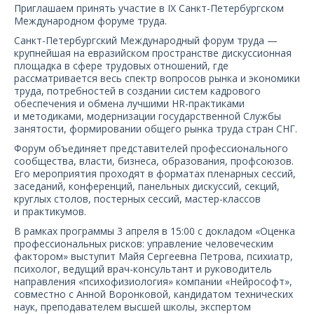
О компании
Приглашаем принять участие в IХ Санкт-Петербургском
Международном форуме труда.
Санкт-Петербургский Международный форум труда —
Карьера
крупнейшая на евразийском пространстве дискуссионная
площадка в сфере трудовых отношений, где
рассматривается весь спектр вопросов рынка и экономики
труда, потребностей в создании систем кадрового
обеспечения и обмена лучшими HR-практиками
и методиками, модернизации государственной Службы
занятости, формировании общего рынка труда стран СНГ.
Форум объединяет представителей профессионального
сообщества, власти, бизнеса, образования, профсоюзов.
Его мероприятия проходят в форматах пленарных сессий,
заседаний, конференций, панельных дискуссий, секций,
круглых столов, постерных сессий, мастер-классов
и практикумов.
В рамках программы 3 апреля в 15:00 с докладом «Оценка
профессиональных рисков: управление человеческим
фактором» выступит Майя Сергеевна Петрова, психиатр,
психолог, ведущий врач-консультант и руководитель
направления «психофизиология» компании «Нейрософт»,
совместно с Анной Воронковой, кандидатом технических
наук, преподавателем высшей школы, экспертом