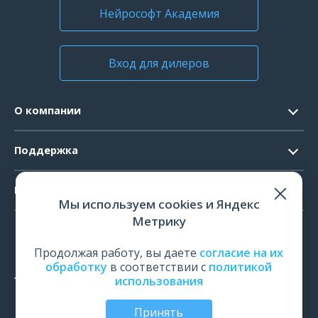
Нейрософт Академия
Вход для дилеров
О компании
Контакты
Поддержка
Официальные документы
Запрос ПО
Продукты
Новости
Мы используем cookies и Яндекс
Системные требования
Мероприятия
Метрику
ЭЭГ
Ремонт
Карьера
ЭМГ
Продолжая работу, вы даете
согласие на их
Поверка и калибровка
обработку
в соответствии с
политикой
ИОМ
использования
Оценить работу
ПСГ
Обучение
Принять