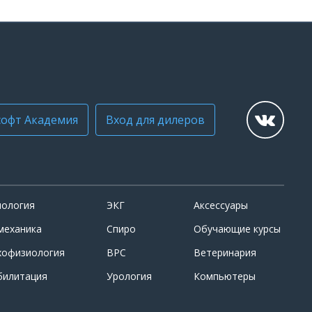
офт Академия
Вход для дилеров
иология
ЭКГ
Аксессуары
механика
Спиро
Обучающие курсы
хофизиология
ВРС
Ветеринария
билитация
Урология
Компьютеры