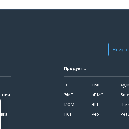
Нейрос
Продукты
ЭЭГ
ТМС
Ауд
вания
ЭМГ
рПМС
Био
ИОМ
ЭРГ
Пси
овка
ПСГ
Рео
Реа