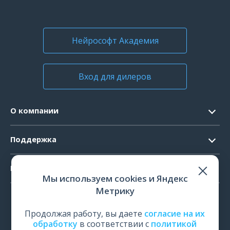
Нейрософт Академия
Вход для дилеров
О компании
Контакты
Поддержка
Официальные документы
Запрос ПО
Продукты
Новости
Мы используем cookies и Яндекс
Системные требования
Мероприятия
Метрику
ЭЭГ
Ремонт
Карьера
ЭМГ
Продолжая работу, вы даете
согласие на их
Поверка и калибровка
обработку
в соответствии с
политикой
ИОМ