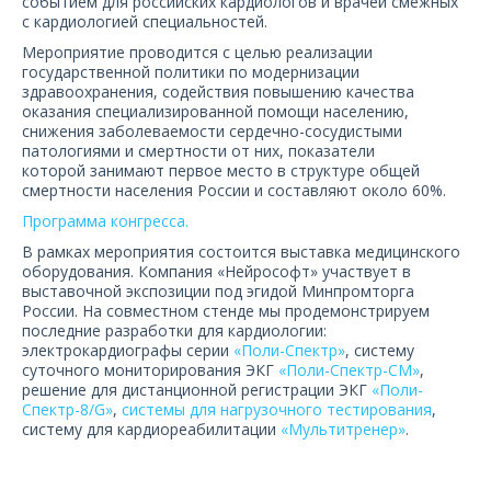
событием для российских кардиологов и врачей смежных
О компании
с кардиологией специальностей.
Мероприятие проводится с целью реализации
Карьера
государственной политики по модернизации
здравоохранения, содействия повышению качества
оказания специализированной помощи населению,
снижения заболеваемости сердечно-сосудистыми
патологиями и смертности от них, показатели
которой занимают первое место в структуре общей
смертности населения России и составляют около 60%.
Программа конгресса.
В рамках мероприятия состоится выставка медицинского
оборудования. Компания «Нейрософт» участвует в
выставочной экспозиции под эгидой Минпромторга
России. На совместном стенде мы продемонстрируем
последние разработки для кардиологии:
электрокардиографы серии
«Поли-Спектр»
, систему
суточного мониторирования ЭКГ
«Поли-Спектр-СМ»
,
решение для дистанционной регистрации ЭКГ
«Поли-
Спектр-8/G»
,
системы для нагрузочного тестирования
,
систему для кардиореабилитации
«Мультитренер»
.