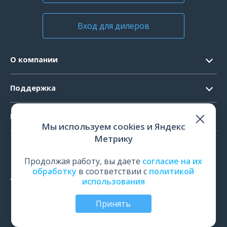
Вход для дилеров
О компании
Контакты
Поддержка
Официальные документы
Запрос ПО
Продукты
Новости
Мы используем cookies и Яндекс
Системные требования
Мероприятия
Метрику
ЭЭГ
Ремонт
Карьера
ЭМГ
Продолжая работу, вы даете
согласие на их
Поверка и калибровка
обработку
в соответствии с
политикой
ИОМ
использования
Оценить работу
ПСГ
Обучение
Принять
ТМС
© Все права защищены | ООО «Нейрософт», Иваново,
Россия, 2026