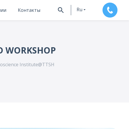
Ru
нии
Контакты
En
ND WORKSHOP
roscience Institute@TTSH