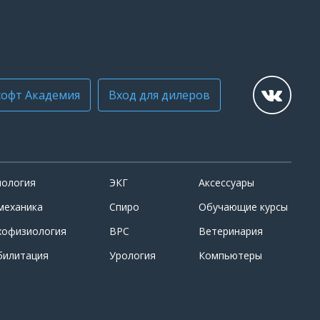
офт Академия
Вход для дилеров
иология
ЭКГ
Аксессуары
механика
Спиро
Обучающие курсы
хофизиология
ВРС
Ветеринария
билитация
Урология
Компьютеры