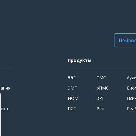
Нейрос
Продукты
ЭЭГ
ТМС
Ауд
вания
ЭМГ
рПМС
Био
ИОМ
ЭРГ
Пси
овка
ПСГ
Рео
Реа