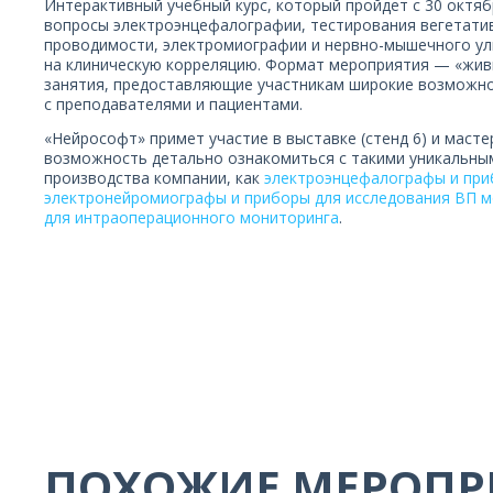
Интерактивный учебный курс, который пройдет с 30 октяб
вопросы электроэнцефалографии, тестирования вегетатив
проводимости, электромиографии и нервно-мышечного ул
на клиническую корреляцию. Формат мероприятия — «жив
занятия, предоставляющие участникам широкие возможно
с преподавателями и пациентами.
«Нейрософт» примет участие в выставке (стенд 6) и мастер
возможность детально ознакомиться с такими уникальны
производства компании, как
электроэнцефалографы и при
электронейромиографы и приборы для исследования ВП м
для интраоперационного мониторинга
.
ПОХОЖИЕ МЕРОПР