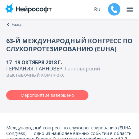
Ru
Назад
En
63-Й МЕЖДУНАРОДНЫЙ КОНГРЕСС ПО
СЛУХОПРОТЕЗИРОВАНИЮ (EUHA)
Продукты
17–19 ОКТЯБРЯ 2018 Г.
Поддержка
ГЕРМАНИЯ, ГАННОВЕР,
Ганноверский
выставочный комплекс
Контакты
Мероприятие завершено
Мероприятия
Обучение
Дилеры
Международный конгресс по слухопротезированию (EUHA
Congress) — одно из наиболее важных событий в области
аудиологии в Европе. В этом году он пройдет уже в 63-й