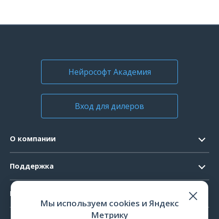
Нейрософт Академия
Вход для дилеров
О компании
Контакты
Поддержка
Официальные документы
Запрос ПО
Продукты
Новости
Мы используем cookies и Яндекс
Системные требования
Мероприятия
Метрику
ЭЭГ