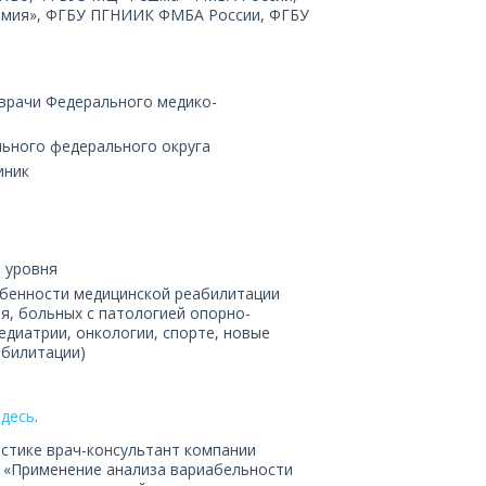
демия», ФГБУ ПГНИИК ФМБА России, ФГБУ
 врачи Федерального медико-
льного федерального округа
иник
 уровня
обенности медицинской реабилитации
я, больных с патологией опорно-
едиатрии, онкологии, спорте, новые
абилитации)
здесь
.
ностике врач-консультант компании
 «Применение анализа вариабельности