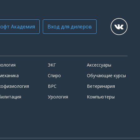
офт Академия
Вход для дилеров
иология
ЭКГ
Аксессуары
механика
Спиро
Обучающие курсы
хофизиология
ВРС
Ветеринария
билитация
Урология
Компьютеры