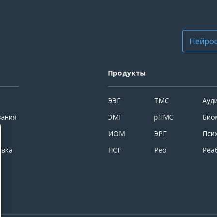
Нейрос
Продукты
ЭЭГ
ТМС
Ауд
вания
ЭМГ
рПМС
Био
ИОМ
ЭРГ
Пси
овка
ПСГ
Рео
Реа