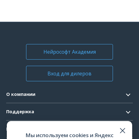
Нейрософт Академия
Вход для дилеров
О компании
Контакты
Поддержка
Официальные документы
Запрос ПО
Продукты
Новости
Мы используем cookies и Яндекс
Системные требования