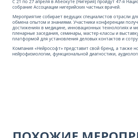
С 21 по 27 апреля в Абеокуте (Нигерия) пройдут 47-я На
собрание Ассоциации нигерийских частных врачей.
Мероприятие собирает ведущих специалистов отрасли дл
обмена опытом и знаниями. Участники конференции полу
достижениях в медицине, инновационных технологиях и м
пленарные заседания, семинары, мастер-классы и выставк
платформой для установления деловых контактов и сотр
Компания «Нейрософт» представит свой бренд, а также н
нейрофизиологии, функциональной диагностики, аудиолог
ПОХОЖИЕ МЕРОПР