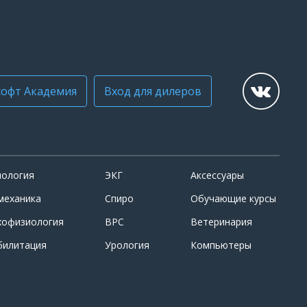
офт Академия
Вход для дилеров
иология
ЭКГ
Аксессуары
механика
Спиро
Обучающие курсы
хофизиология
ВРС
Ветеринария
билитация
Урология
Компьютеры