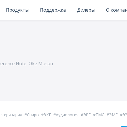
Продукты
Поддержка
Дилеры
О компа
erence Hotel Oke Mosan
етеринария
Спиро
ЭКГ
Аудиология
ЭРГ
ТМС
ЭМГ
Э