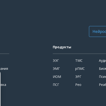
Нейрос
Продукты
ЭЭГ
ТМС
Ауд
вания
ЭМГ
рПМС
Био
ИОМ
ЭРГ
Пси
овка
ПСГ
Рео
Реа