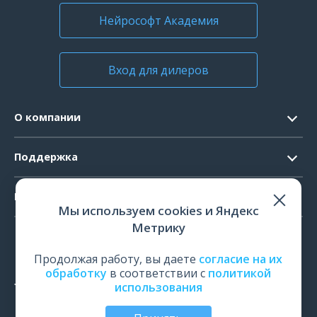
Нейрософт Академия
Вход для дилеров
О компании
Контакты
Поддержка
Официальные документы
Запрос ПО
Продукты
Новости
Мы используем cookies и Яндекс
Системные требования
Мероприятия
Метрику
ЭЭГ
Ремонт
Карьера
ЭМГ
Продолжая работу, вы даете
согласие на их
Поверка и калибровка
обработку
в соответствии с
политикой
ИОМ
использования
Оценить работу
ПСГ
Обучение