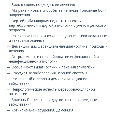
О компании
Боль в спине, подходы к ее лечению
Мигрень и новые способы ее лечения. Головные боли
напряжения
Карьера
Вертебробазилярная недостаточность
вертеброгенной и другой этиологии с учетом детского
возраста
Различные невротические нарушения: тики локальные
и генерализованные
Деменции, дифференциальная диагностика, подходы к
лечению
Острые моно- и полинейропатии инфекционной и
неинфекционной этиологии
Особенности диагностики и лечения эпилепсии
Сосудистые заболевания нервной системы
Рассеянный склероз и демиелинизирующие
заболевания
Неврологические аспекты цереброваскулярной
патологии
Болезнь Паркинсона и другие экстрапирамидные
заболевания
Когнитивные нарушения. Деменция