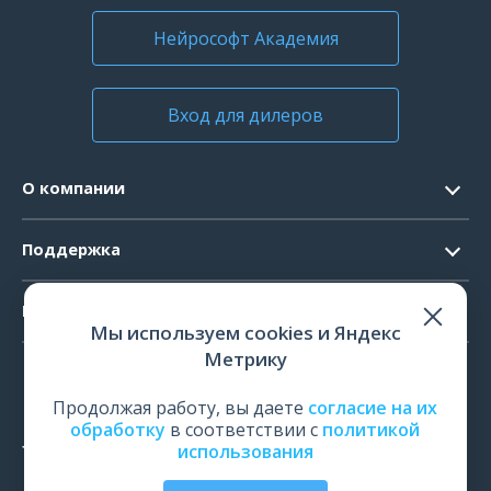
Нейрософт Академия
Вход для дилеров
О компании
Контакты
Поддержка
Официальные документы
Запрос ПО
Продукты
Новости
Мы используем cookies и Яндекс
Системные требования
Мероприятия
Метрику
ЭЭГ
Ремонт
Карьера
ЭМГ
Продолжая работу, вы даете
согласие на их
Поверка и калибровка
обработку
в соответствии с
политикой
ИОМ
использования
Оценить работу
ПСГ