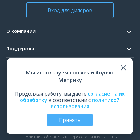
Вход для дилеров
О компании
Контакты
Поддержка
Официальные документы
Запрос ПО
Продукты
Новости
Мы используем cookies и Яндекс
Системные требования
Мероприятия
Метрику
ЭЭГ
Ремонт
Карьера
ЭМГ
Продолжая работу, вы даете
согласие на их
Поверка и калибровка
обработку
в соответствии с
политикой
ИОМ
использования
Оценить работу
ПСГ
Обучение
Принять
ТМС
© Все права защищены | ООО «Нейрософт», Иваново,
Россия, 2026
рПМС
Политика обработки персональных данных