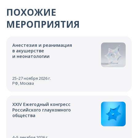
О компании
ПОХОЖИЕ
Карьера
МЕРОПРИЯТИЯ
Анестезия и реанимация
в акушерстве
и неонатологии
25–27 ноября 2026 г.
РФ, Москва
XXIV Ежегодный конгресс
Российского глаукомного
общества
4–5 декабря 2026 г.