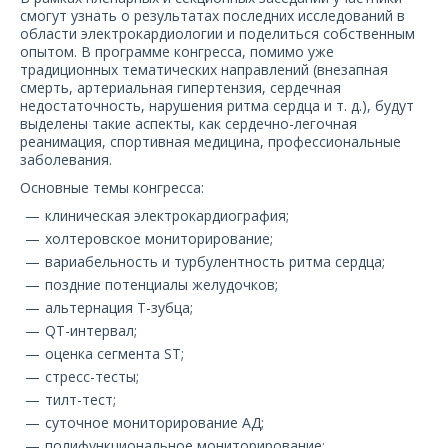
О компании
смогут узнать о результатах последних исследований в
области электрокардиологии и поделиться собственным
опытом. В программе конгресса, помимо уже
Карьера
традиционных тематических направлений (внезапная
смерть, артериальная гипертензия, сердечная
недостаточность, нарушения ритма сердца и т. д.), будут
выделены такие аспекты, как сердечно-легочная
реанимация, спортивная медицина, профессиональные
заболевания.
Основные темы конгресса:
клиническая электрокардиография;
холтеровское мониторирование;
вариабельность и турбулентность ритма сердца;
поздние потенциалы желудочков;
альтернация Т-зубца;
QT-интервал;
оценка сегмента ST;
стресс-тесты;
тилт-тест;
суточное мониторирование АД;
полифункциональное мониторирование;