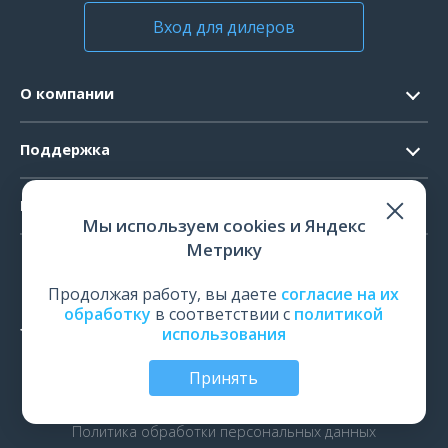
Вход для дилеров
О компании
Контакты
Поддержка
Официальные документы
Запрос ПО
Продукты
Новости
Мы используем cookies и Яндекс
Системные требования
Мероприятия
Метрику
ЭЭГ
Ремонт
Карьера
ЭМГ
Продолжая работу, вы даете
согласие на их
Поверка и калибровка
обработку
в соответствии с
политикой
ИОМ
использования
Оценить работу
ПСГ
Обучение
Принять
ТМС
© Все права защищены | ООО «Нейрософт», Иваново,
Россия, 2026
рПМС
Политика обработки персональных данных