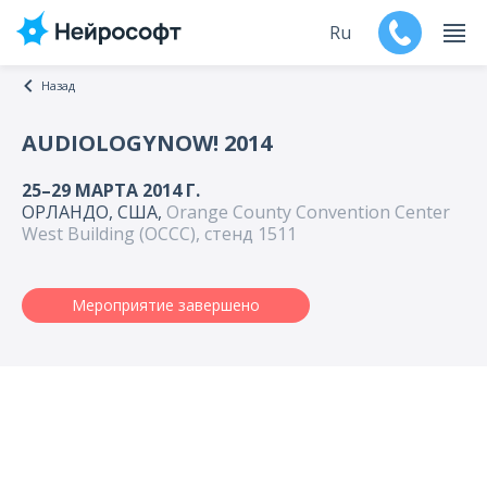
Ru
Назад
En
AUDIOLOGYNOW! 2014
Продукты
25–29 МАРТА 2014 Г.
ОРЛАНДО, США,
Orange County Convention Center
Поддержка
West Building (OCCC), стенд 1511
Контакты
Мероприятие завершено
Мероприятия
Обучение
Дилеры