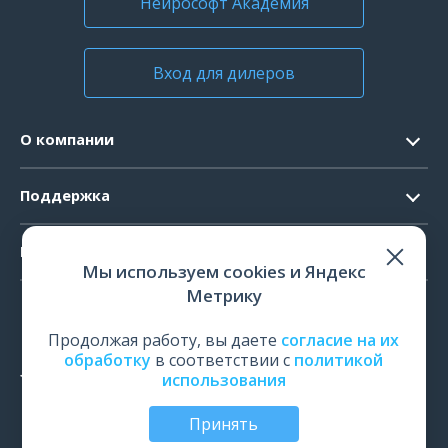
Нейрософт Академия
Вход для дилеров
О компании
Контакты
Поддержка
Официальные документы
Запрос ПО
Продукты
Новости
Мы используем cookies и Яндекс
Системные требования
Мероприятия
Метрику
ЭЭГ
Ремонт
Карьера
ЭМГ
Продолжая работу, вы даете
согласие на их
Поверка и калибровка
обработку
в соответствии с
политикой
ИОМ
использования
Оценить работу
ПСГ
Обучение
Принять
ТМС
© Все права защищены | ООО «Нейрософт», Иваново,