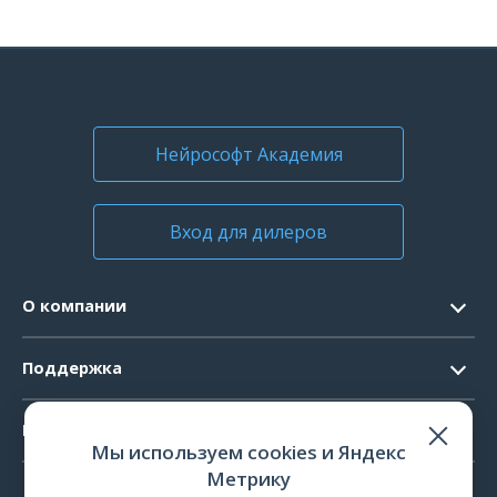
Нейрософт Академия
Вход для дилеров
О компании
Контакты
Поддержка
Официальные документы
Запрос ПО
Продукты
Новости
Мы используем cookies и Яндекс
Системные требования
Мероприятия
Метрику
ЭЭГ