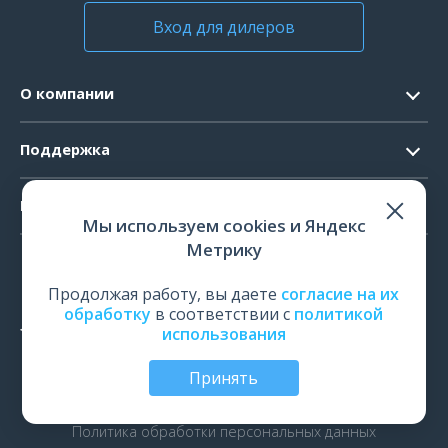
Вход для дилеров
О компании
Контакты
Поддержка
Официальные документы
Запрос ПО
Продукты
Новости
Мы используем cookies и Яндекс
Системные требования
Мероприятия
Метрику
ЭЭГ
Ремонт
Карьера
ЭМГ
Продолжая работу, вы даете
согласие на их
Поверка и калибровка
обработку
в соответствии с
политикой
ИОМ
использования
Оценить работу
ПСГ
Обучение
Принять
ТМС
© Все права защищены | ООО «Нейрософт», Иваново,
Россия, 2026
рПМС
Политика обработки персональных данных