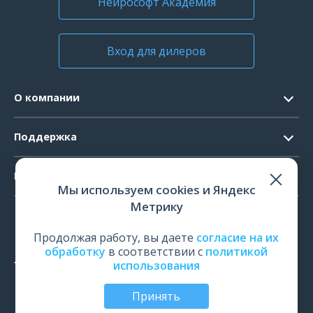
Нейрософт Академия
Вход для дилеров
О компании
Контакты
Поддержка
Официальные документы
Запрос ПО
Продукты
Новости
Мы используем cookies и Яндекс
Системные требования
Мероприятия
Метрику
ЭЭГ
Ремонт
Карьера
ЭМГ
Продолжая работу, вы даете
согласие на их
Поверка и калибровка
обработку
в соответствии с
политикой
ИОМ
использования
Оценить работу
ПСГ
Обучение
Принять
ТМС
© Все права защищены | ООО «Нейрософт», Иваново,