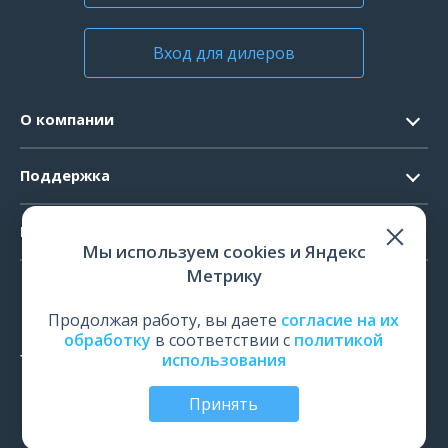
Вход для дилеров
О компании
Контакты
Поддержка
Официальные документы
Запрос ПО
Продукты
Новости
Мы используем cookies и Яндекс
Системные требования
Мероприятия
Метрику
ЭЭГ
Ремонт
Карьера
ЭМГ
Продолжая работу, вы даете
согласие на их
Поверка и калибровка
обработку
в соответствии с
политикой
ИОМ
использования
Оценить работу
ПСГ
Обучение
Принять
ТМС
© Все права защищены | ООО «Нейрософт», Иваново,
Россия, 2026