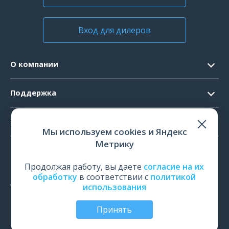
Вход для дилеров
О компании
Контакты
Поддержка
Официальные документы
Запрос ПО
Продукты
Новости
Мы используем cookies и Яндекс
Системные требования
Мероприятия
Метрику
ЭЭГ
Ремонт
Карьера
ЭМГ
Продолжая работу, вы даете
согласие на их
Поверка и калибровка
обработку
в соответствии с
политикой
ИОМ
использования
Оценить работу
ПСГ
Обучение
Принять
ТМС
© Все права защищены | ООО «Нейрософт», Иваново,
Россия, 2026