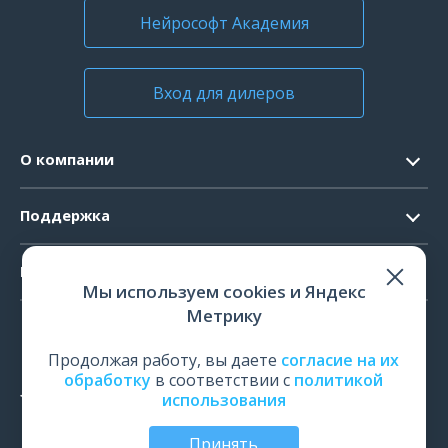
Нейрософт Академия
Вход для дилеров
О компании
Контакты
Поддержка
Официальные документы
Запрос ПО
Продукты
Новости
Мы используем cookies и Яндекс
Системные требования
Мероприятия
Метрику
ЭЭГ
Ремонт
Карьера
ЭМГ
Продолжая работу, вы даете
согласие на их
Поверка и калибровка
обработку
в соответствии с
политикой
ИОМ
использования
Оценить работу
ПСГ
Обучение
Принять