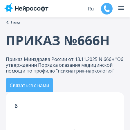
Ru
Назад
En
ПРИКАЗ №666Н
Продукты
Приказ Минздрава России от 13.11.2025 N 666н "Об
Поддержка
утверждении Порядка оказания медицинской
помощи по профилю "психиатрия-наркология"
Контакты
Связаться с нами
Мероприятия
Обучение
6
Дилеры