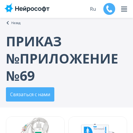
Ru
Назад
En
ПРИКАЗ
Продукты
№ПРИЛОЖЕНИЕ
Поддержка
№69
Контакты
Мероприятия
Связаться с нами
Обучение
Дилеры