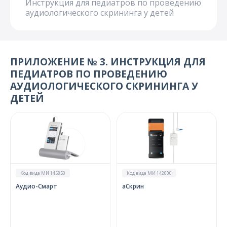
Инструкция для педиатров по проведению
О компании
аудиологического скрининга у детей
Карьера
ПРИЛОЖЕНИЕ № 3. ИНСТРУКЦИЯ ДЛЯ
ПЕДИАТРОВ ПО ПРОВЕДЕНИЮ
АУДИОЛОГИЧЕСКОГО СКРИНИНГА У
ДЕТЕЙ
Код вида МИ 145850
Код вида МИ 142000
Аудио-Смарт
аСкрин