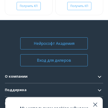
Получить КП
Получить КП
Нейрософт Академия
Вход для дилеров
О компании
Контакты
Поддержка
Официальные документы
Запрос ПО
Продукты
Новости