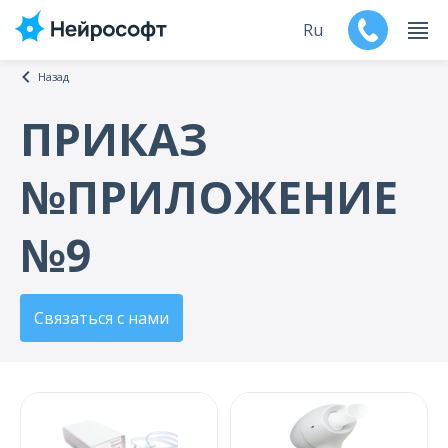
Ru
Назад
En
ПРИКАЗ
Продукты
№ПРИЛОЖЕНИЕ
Поддержка
№9
Контакты
Мероприятия
Связаться с нами
Обучение
Дилеры