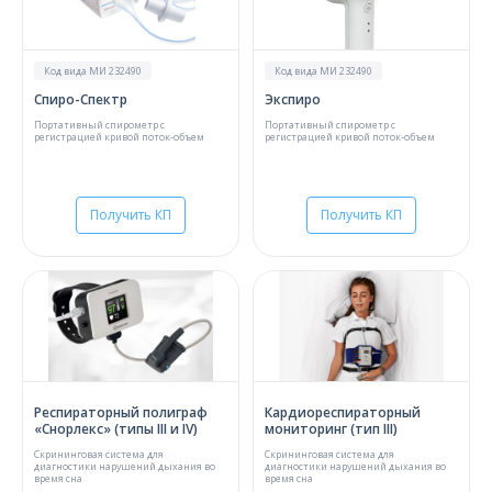
О компании
Карьера
Код вида МИ 232490
Код вида МИ 232490
Спиро-Спектр
Экспиро
Портативный спирометр с
Портативный спирометр с
регистрацией кривой поток-объем
регистрацией кривой поток-объем
Получить КП
Получить КП
Респираторный полиграф
Кардиореспираторный
«Снорлекс» (типы III и IV)
мониторинг (тип III)
Скрининговая система для
Скрининговая система для
диагностики нарушений дыхания во
диагностики нарушений дыхания во
время сна
время сна