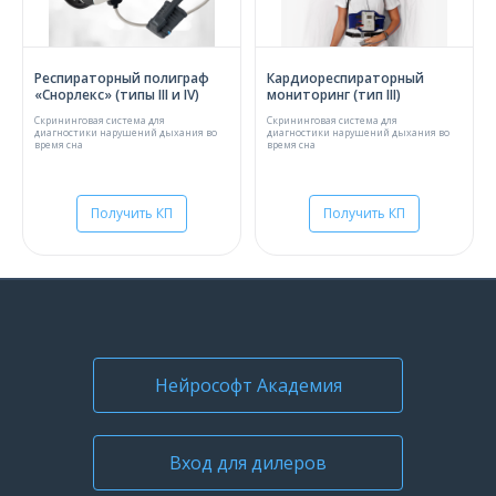
Респираторный полиграф
Кардиореспираторный
«Снорлекс» (типы III и IV)
мониторинг (тип III)
Скрининговая система для
Скрининговая система для
диагностики нарушений дыхания во
диагностики нарушений дыхания во
время сна
время сна
Получить КП
Получить КП
Нейрософт Академия
Вход для дилеров