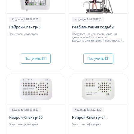
О компании
Карьера
Код вида МИ 291820
Код вида МИ 324120
Нейрон-Спектр-5
Реабилитация ходьбы
Электроэнцефалограф
Оборудование для восстановления
двигательной активности,
координации движений конечностей,
бытовой деятельности и
самообслуживания
Получить КП
Получить КП
Код вида МИ 291820
Код вида МИ 291820
Нейрон-Спектр-65
Нейрон-Спектр-64
Электроэнцефалограф
Электроэнцефалограф