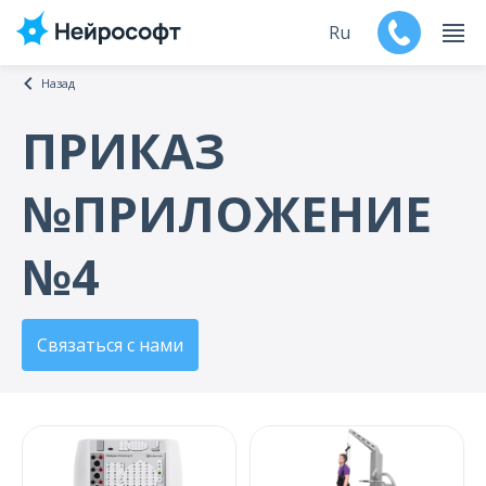
Ru
Назад
En
ПРИКАЗ
Продукты
№ПРИЛОЖЕНИЕ
Поддержка
№4
Контакты
Мероприятия
Связаться с нами
Обучение
Дилеры