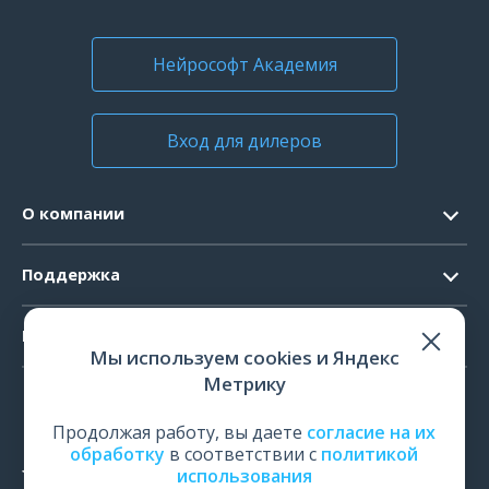
Нейрософт Академия
Вход для дилеров
О компании
Контакты
Поддержка
Официальные документы
Запрос ПО
Продукты
Новости
Мы используем cookies и Яндекс
Системные требования
Мероприятия
Метрику
ЭЭГ
Ремонт
Карьера
ЭМГ
Продолжая работу, вы даете
согласие на их
Поверка и калибровка
обработку
в соответствии с
политикой
ИОМ
использования
Оценить работу