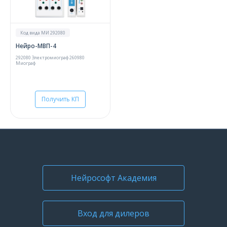
О компании
Карьера
Код вида МИ 292080
Нейро-МВП-4
292080 Электромиограф 260980
Миограф
Получить КП
Нейрософт Академия
Вход для дилеров