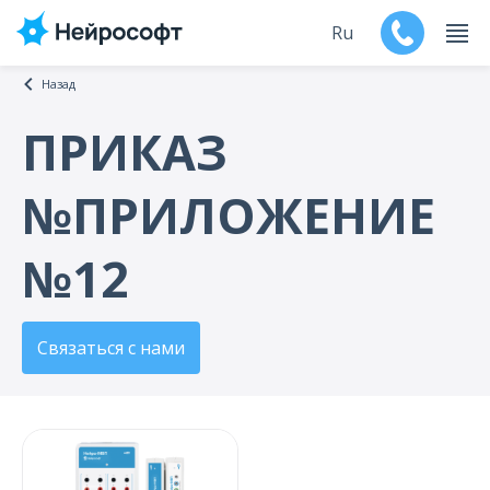
Ru
Назад
En
ПРИКАЗ
Продукты
№ПРИЛОЖЕНИЕ
Поддержка
№12
Контакты
Мероприятия
Связаться с нами
Обучение
Дилеры