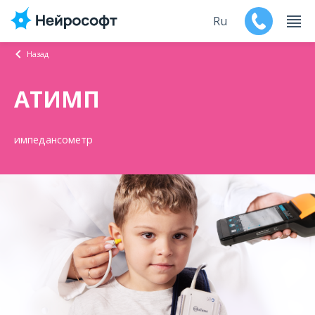
Ru
Назад
En
АТИМП
Продукты
импедансометр
Поддержка
Контакты
Мероприятия
Обучение
Дилеры