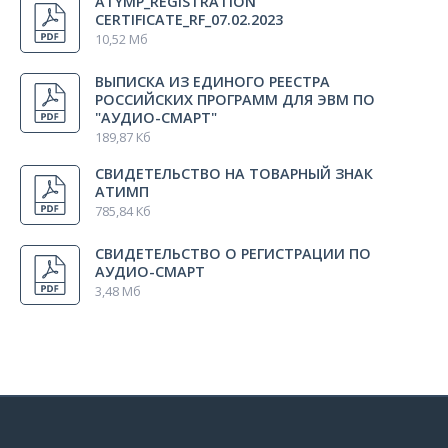
ATYMP_REGISTRATION
Россия
CERTIFICATE_RF_07.02.2023
Казахстан
10,52 Мб
Зубная нить для чистки наконечника зонда
1 шт.
Эквадор
Superfloss Regular
ВЫПИСКА ИЗ ЕДИНОГО РЕЕСТРА
Индонезия
РОССИЙСКИХ ПРОГРАММ ДЛЯ ЭВМ ПО
"АУДИО-СМАРТ"
Полость тестовая «ТП-2»
1 шт.
189,87 Кб
СВИДЕТЕЛЬСТВО НА ТОВАРНЫЙ ЗНАК
АТИМП
Полость тестовая
1 шт.
785,84 Кб
СВИДЕТЕЛЬСТВО О РЕГИСТРАЦИИ ПО
Мобильный терминал
1 шт.
АУДИО-СМАРТ
3,48 Мб
Ложемент в кейс для «аТимп»
1 шт.
Вкладыш
1 шт.