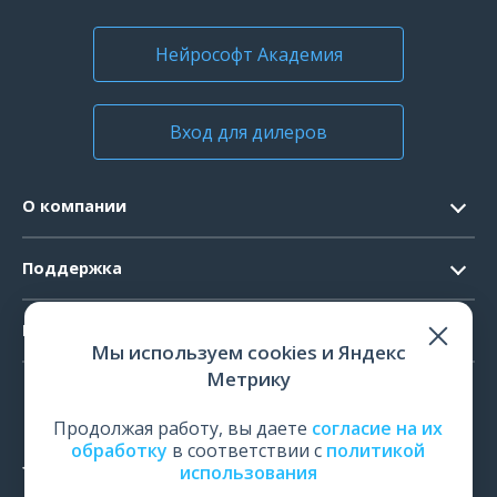
Нейрософт Академия
Вход для дилеров
О компании
Контакты
Поддержка
Официальные документы
Запрос ПО
Продукты
Новости
Мы используем cookies и Яндекс
Системные требования
Мероприятия
Метрику
ЭЭГ
Ремонт
Карьера
ЭМГ
Продолжая работу, вы даете
согласие на их
Поверка и калибровка
обработку
в соответствии с
политикой
ИОМ
использования
Оценить работу