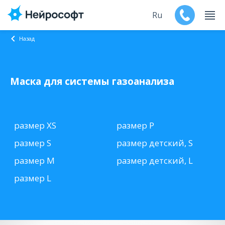
Ru
Назад
En
Маска для системы газоанализа
Продукты
Поддержка
размер XS
размер Р
Контакты
размер S
размер детский, S
Мероприятия
размер M
размер детский, L
размер L
Обучение
Дилеры