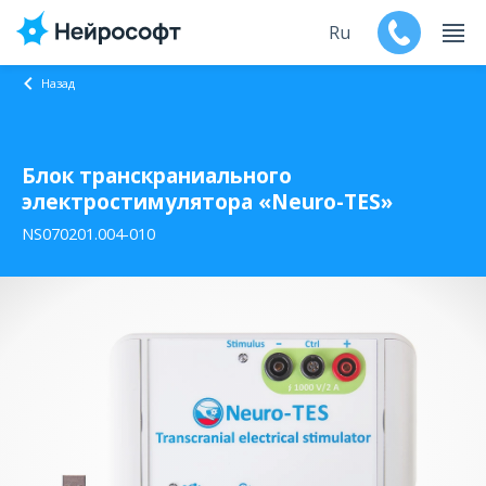
Ru
Назад
En
Блок транскраниального
Продукты
электростимулятора «Neuro-TES»
Поддержка
NS070201.004-010
Контакты
Мероприятия
Обучение
Дилеры