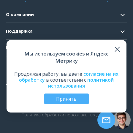
О компании
Контакты
Поддержка
Официальные документы
Запрос ПО
Продукты
Новости
Мы используем cookies и Яндекс
Системные требования
Мероприятия
Метрику
ЭЭГ
Ремонт
Карьера
ЭМГ
Продолжая работу, вы даете
согласие на их
Поверка и калибровка
обработку
в соответствии с
политикой
ИОМ
использования
Оценить работу
ПСГ
Обучение
Принять
ТМС
© Все права защищены | ООО «Нейрософт», Иваново,
Россия, 2026
рПМС
Политика обработки персональных данных
ЭРГ