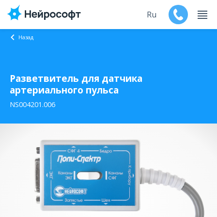
Ru
Назад
En
Разветвитель для датчика
Продукты
артериального пульса
Поддержка
NS004201.006
Контакты
Мероприятия
Обучение
Дилеры