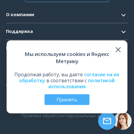
О компании
Контакты
Поддержка
Официальные документы
Запрос ПО
Продукты
Новости
Мы используем cookies и Яндекс
Системные требования
Мероприятия
Метрику
ЭЭГ
Ремонт
Карьера
ЭМГ
Продолжая работу, вы даете
согласие на их
Поверка и калибровка
обработку
в соответствии с
политикой
ИОМ
использования
Оценить работу
ПСГ
Обучение
Принять
ТМС
© Все права защищены | ООО «Нейрософт», Иваново,
Россия, 2026
рПМС
Политика обработки персональных данных
ЭРГ