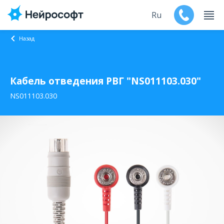
Ru
Назад
En
Кабель отведения РВГ "NS011103.030"
Продукты
NS011103.030
Поддержка
Контакты
Мероприятия
Обучение
Дилеры