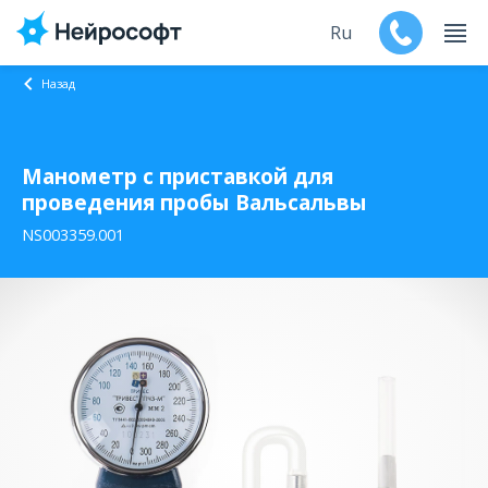
Ru
Назад
En
Манометр с приставкой для
Продукты
проведения пробы Вальсальвы
Поддержка
NS003359.001
Контакты
Мероприятия
Обучение
Дилеры