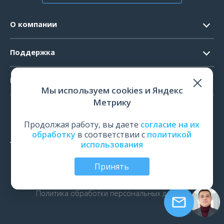
О компании
Контакты
Поддержка
Официальные документы
Запрос ПО
Продукты
Новости
Мы используем cookies и Яндекс
Системные требования
Мероприятия
Метрику
ЭЭГ
Ремонт
Карьера
ЭМГ
Продолжая работу, вы даете
согласие на их
Поверка и калибровка
обработку
в соответствии с
политикой
ИОМ
использования
Оценить работу
ПСГ
Обучение
Принять
ТМС
© Все права защищены | ООО «Нейрософт», Иваново,
Россия, 2026
рПМС
Политика обработки персональных данных
ЭРГ