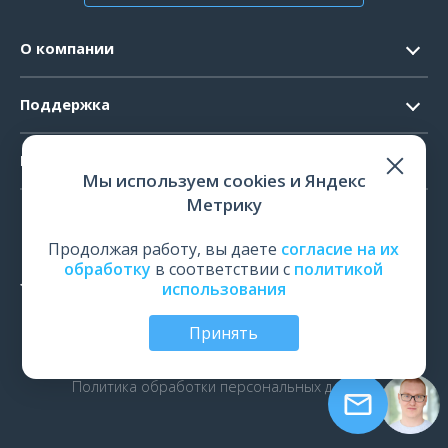
О компании
Контакты
Поддержка
Официальные документы
Запрос ПО
Продукты
Новости
Мы используем cookies и Яндекс
Системные требования
Мероприятия
Метрику
ЭЭГ
Ремонт
Карьера
ЭМГ
Продолжая работу, вы даете
согласие на их
Поверка и калибровка
обработку
в соответствии с
политикой
ИОМ
использования
Оценить работу
ПСГ
Обучение
Принять
ТМС
© Все права защищены | ООО «Нейрософт», Иваново,
Россия, 2026
рПМС
Политика обработки персональных данных
ЭРГ