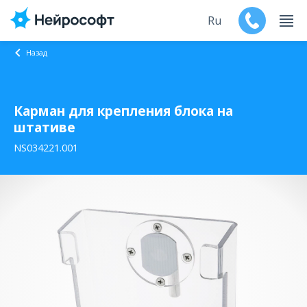
Ru
Назад
En
Карман для крепления блока на
Продукты
штативе
Поддержка
NS034221.001
Контакты
Мероприятия
Обучение
Дилеры